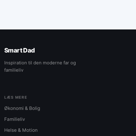
Smart Dad
Inspiration til den moderne far og
familieliv
LÆS MERE
Økonomi & Bolig
Familieliv
Helse & Motion